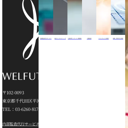
内部監査代行サービス
総合コンサルティング
土地活用・オーナー様募集
介護事業
フランチャイズ事業
研修・教育代行事業
〒102-0093
東京都千代田区平河町2-16-6 jeVビル6階
TEL：03-6260-8172
内部監査代行サービス
総合コンサルティング