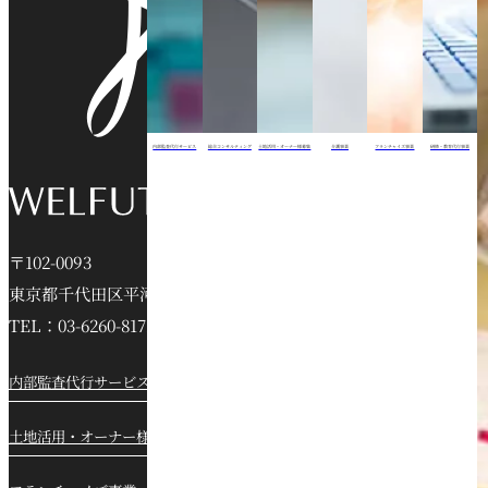
内部監査代行サービス
総合コンサルティング
土地活用・オーナー様募集
介護事業
フランチャイズ事業
研修・教育代行事業
〒102-0093
東京都千代田区平河町2-16-6 jeVビル6階
TEL：03-6260-8172
内部監査代行サービス
総合コンサルティング
土地活用・オーナー様募集
介護事業