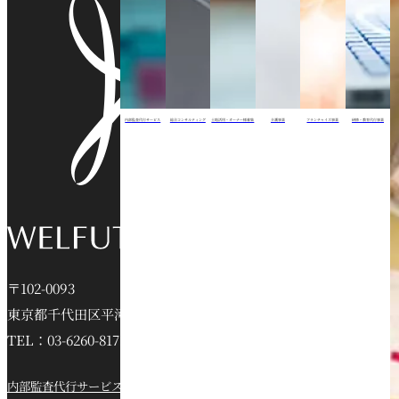
内部監査代行サービス
総合コンサルティング
土地活用・オーナー様募集
介護事業
フランチャイズ事業
研修・教育代行事業
〒102-0093
東京都千代田区平河町2-16-6 jeVビル6階
TEL：03-6260-8172
内部監査代行サービス
総合コンサルティング